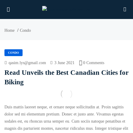
Home
Condo
UBMENU (PROPERTIES)
CONDO
qasim.lys@gmail.com
3 June 2021
0 Comments
UBMENU (MEMBERS)
Read Unveils the Best Canadian Cities for
UBMENU (RESOURCES)
Biking
Duis mattis laoreet neque, et ornare neque sollicitudin at. Proin sagittis
dolor sed mi elementum pretium. Donec et justo ante. Vivamus egestas
sodales est, eu rhoncus urna semper eu. Cum sociis natoque penatibus et
magnis dis parturient montes, nascetur ridiculus mus. Integer tristique elit