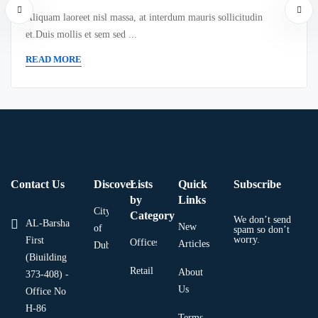
Aliquam laoreet nisl massa, at interdum mauris sollicitudin
et.Duis mollis et sem sed ...
READ MORE
Contact Us
Discover
Lists
Quick
Subscribe
by
Links
City
Category
We don’t send
AL-Barsha
New
of
spam so don’t
worry.
First
Offices
Articles
Dubai
(Biuilding
Retail
About
373-408) -
Us
Office No
H-86
Terms