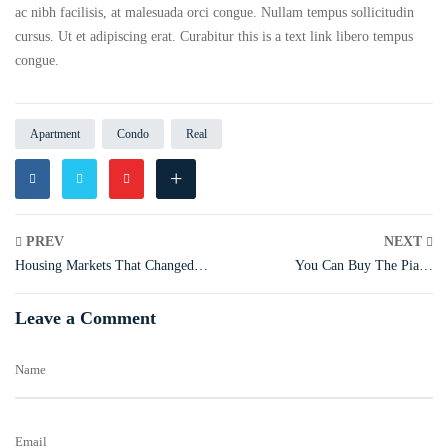
ac nibh facilisis, at malesuada orci congue. Nullam tempus sollicitudin
cursus. Ut et adipiscing erat. Curabitur this is a text link libero tempus
congue.
Apartment
Condo
Real
+
PREV
NEXT
Housing Markets That Changed
You Can Buy The Piano
the Most This Week
Teacher’s Home from Groundhog
Day
Leave a Comment
Name
Email