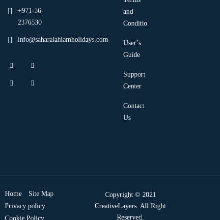
+971-56-
and
2376530
Condition
info@saharalahlamholidays.com
User’s
Guide
Support
Center
Contact
Us
Home
Site Map
Copyright © 2021
Privacy policy
CreativeLayers. All Right
Reserved.
Cookie Policy